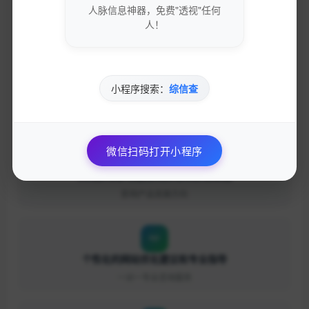
免费下载优质的营销工具和资源
人脉信息神器，免费"透视"任何
人！
独家资源库，价值数万元
小程序搜索：
综信查
参与专业的网络营销交流社区
与行业专家面对面交流
微信扫码打开小程序
优先获得新功能测试资格和反馈渠道
影响产品发展方向
个性化的网站优化建议和专业指导
一对一专业咨询服务