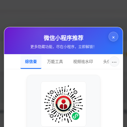
×
微信小程序推荐
更多隐藏功能，尽在小程序，立即解锁！
197
···
综信查
万能工具
视频祛水印
头像圈
累计点击
站点星级
031
所属分类