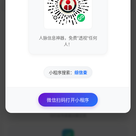
加入的好处
获取最新的SEO优化技巧和策略
人脉信息神器，免费"透视"任何
专业团队实时更新行业动态
人！
免费下载优质的营销工具和资源
小程序搜索：
综信查
独家资源库，价值数万元
微信扫码打开小程序
参与专业的网络营销交流社区
与行业专家面对面交流