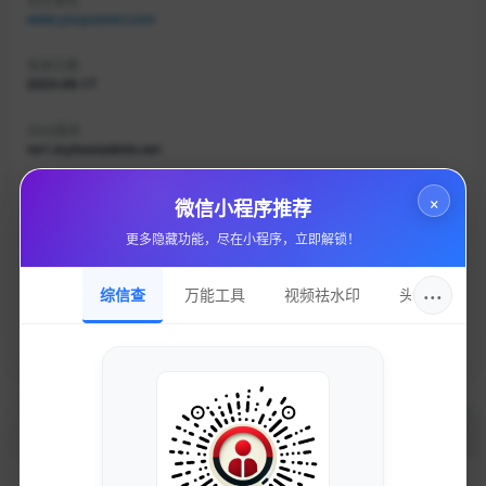
www.youyunnet.com
收录日期
2024-09-17
DNS服务
ns1.myhostadmin.net
持有邮箱
×
微信小程序推荐
abuse@west.cn
更多隐藏功能，尽在小程序，立即解锁！
持有名称
隐私保护
···
综信查
万能工具
视频祛水印
头像圈
域名注册
Chengdu West Dimension Digital Technology Co., Ltd.
加入的好处