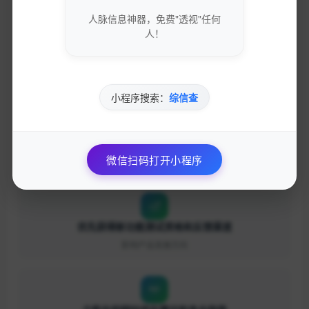
人脉信息神器，免费"透视"任何
人！
免费下载优质的营销工具和资源
独家资源库，价值数万元
小程序搜索：
综信查
参与专业的网络营销交流社区
微信扫码打开小程序
与行业专家面对面交流
优先获得新功能测试资格和反馈渠道
影响产品发展方向