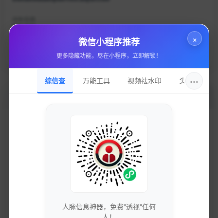
持有名称
隐私保护
×
微信小程序推荐
域名注册
更多隐藏功能，尽在小程序，立即解锁！
Alibaba Cloud Computing (Beijing) Co., Ltd.
···
综信查
万能工具
视频祛水印
头像圈
加入的好处
获取最新的SEO优化技巧和策略
专业团队实时更新行业动态
免费下载优质的营销工具和资源
人脉信息神器，免费"透视"任何
人！
独家资源库，价值数万元