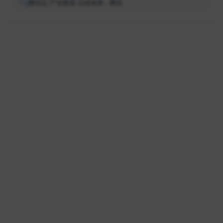
腾讯云 产业智变·云启未来 - 腾讯