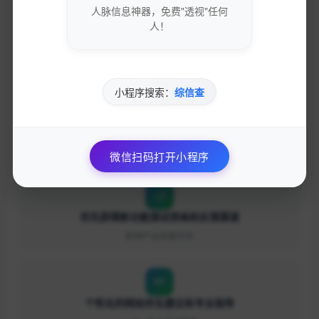
人脉信息神器，免费"透视"任何
人！
免费下载优质的营销工具和资源
独家资源库，价值数万元
小程序搜索：
综信查
参与专业的网络营销交流社区
与行业专家面对面交流
微信扫码打开小程序
优先获得新功能测试资格和反馈渠道
影响产品发展方向
个性化的网站优化建议和专业指导