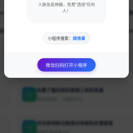
人脉信息神器，免费"透视"任何
人！
com
持有邮箱
保护
域名注册
markmonito
小程序搜索：
综信查
微信扫码打开小程序
免费下载优质的营销工具和资源
独家资源库，价值数万元
优先获得新功能测试资格和反馈渠道
影响产品发展方向