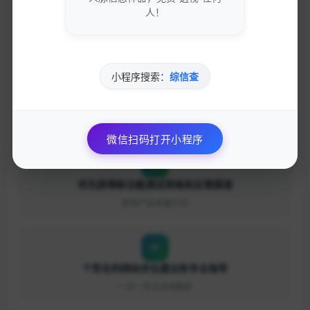
人！
免费下载优质的营销工具和资源
独家资源库，价值数万元
小程序搜索：
综信查
参与专业的网络营销交流社区
与行业专家面对面交流
微信扫码打开小程序
优先获得新功能测试资格和反馈渠道
影响产品发展方向
个性化的网站优化建议和专业指导
一对一专业咨询服务