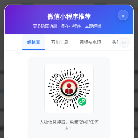
102
×
微信小程序推荐
累计点击
站点星级
更多隐藏功能，尽在小程序，立即解锁！
···
综信查
万能工具
视频祛水印
头像圈
384
所属分类
com
收录日期
2025
com
持有邮箱
人脉信息神器，免费"透视"任何
人！
保护
域名注册
xin net technology corp