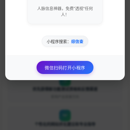
人脉信息神器，免费"透视"任何
人！
免费下载优质的营销工具和资源
独家资源库，价值数万元
小程序搜索：
综信查
参与专业的网络营销交流社区
与行业专家面对面交流
微信扫码打开小程序
优先获得新功能测试资格和反馈渠道
影响产品发展方向
个性化的网站优化建议和专业指导