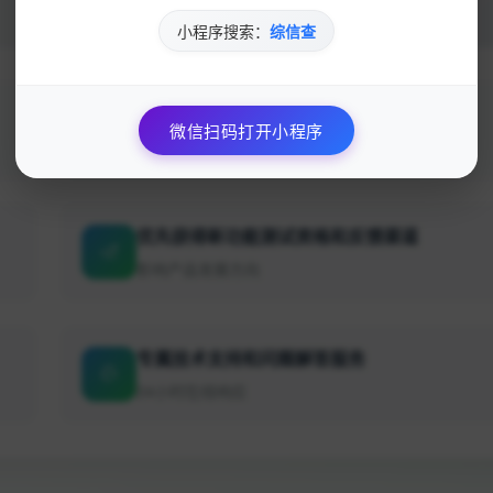
小程序搜索：
综信查
免费下载优质的营销工具和资源
微信扫码打开小程序
独家资源库，价值数万元
优先获得新功能测试资格和反馈渠道
影响产品发展方向
专属技术支持和问题解答服务
24小时在线响应