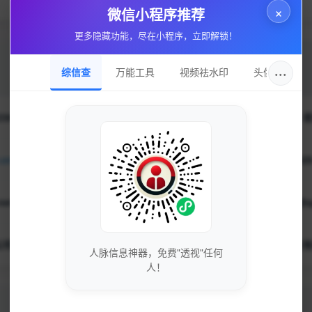
×
微信小程序推荐
更多隐藏功能，尽在小程序，立即解锁！
···
综信查
万能工具
视频祛水印
头像圈
236
所属分类
.cn
收录日期
2025
net
持有邮箱
326223756@
公司
域名注册
成都西维数码科技
人脉信息神器，免费"透视"任何
人！